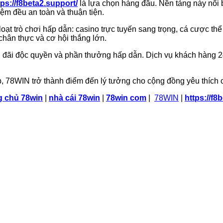
tps://f8beta2.support/
là lựa chọn hàng đầu. Nền tảng này nổi b
iệm đều an toàn và thuận tiện.
loạt trò chơi hấp dẫn: casino trực tuyến sang trọng, cá cược t
c chân thực và cơ hội thắng lớn.
đãi độc quyền và phần thưởng hấp dẫn. Dịch vụ khách hàng 24/
, 78WIN trở thành điểm đến lý tưởng cho cộng đồng yêu thích c
g chủ 78win
|
nhà cái 78win
|
78win com
|
78WIN
|
https://f8b