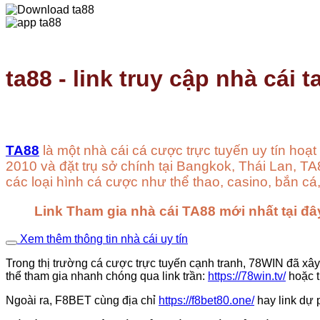
ta88 - link truy cập nhà cái 
TA88
là một nhà cái cá cược trực tuyến uy tín hoạ
2010 và đặt trụ sở chính tại Bangkok, Thái Lan, T
các loại hình cá cược như thể thao, casino, bắn cá,
Link Tham gia nhà cái TA88 mới nhất tại đâ
Xem thêm thông tin nhà cái uy tín
Trong thị trường cá cược trực tuyến cạnh tranh, 78WIN đã x
thể tham gia nhanh chóng qua link trần:
https://78win.tv/
hoặc t
Ngoài ra, F8BET cùng địa chỉ
https://f8bet80.one/
hay link dự