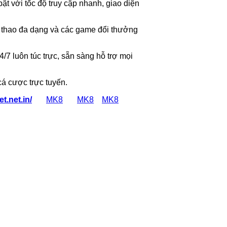
ật với tốc độ truy cập nhanh, giao diện
hể thao đa dạng và các game đổi thưởng
7 luôn túc trực, sẵn sàng hỗ trợ mọi
á cược trực tuyến.
et.net.in/
MK8
MK8
MK8