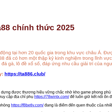
ta88 chính thức 2025
t động tại hơn 20 quốc gia trong khu vực châu Á. Đ
A88 đã có hơn một thập kỷ kinh nghiệm trong lĩnh vự
 đá gà, lô đề xổ số, đáp ứng nhu cầu giải trí của ngư
y:
https://ta886.club/
ây dựng được thương hiệu vững chắc nhờ kho game phong phú v
ruy cập địa chỉ phụ
https://78wintx.com/
để luôn giữ kết nối ổn đ
 phòng
https://f8betlv.com/
đang là điểm đến quen thuộc của nhiều